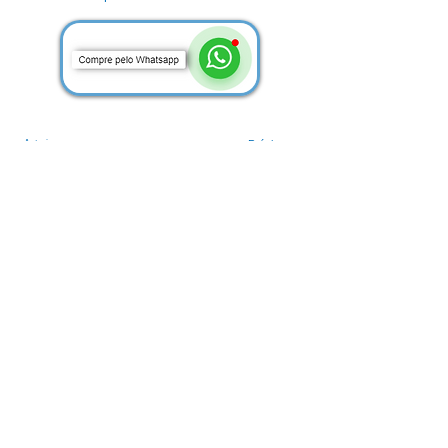
Anterior
Próximo
Sobre
Termo de uso
Politica de Privacidade
Linhas
Serafina Corrêa, RS.
(54) 3754-0554
(55) 3112-0001
Santa Maria, RS.