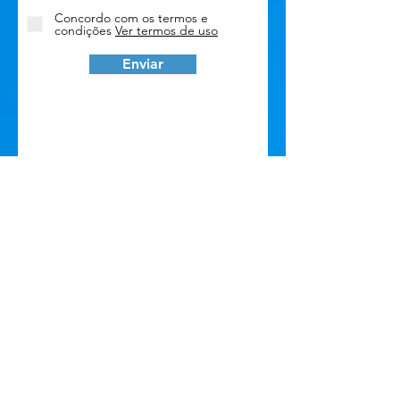
Concordo com os termos e
condições
Ver termos de uso
Enviar
Sobre
Termo de uso
Politica de Privacidade
Linhas
Serafina Corrêa, RS.
(54) 3754-0554