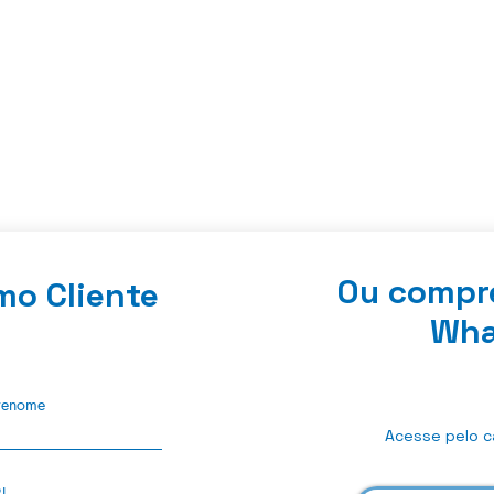
Ou compr
mo Cliente
Wha
renome
Acesse pelo ca
J