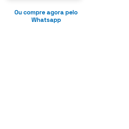
Ou compre agora pelo
Whatsapp
Acesse pelo canto inferior direito
Anterior
Próximo
Sobre
Termo de uso
Politica de Privacidade