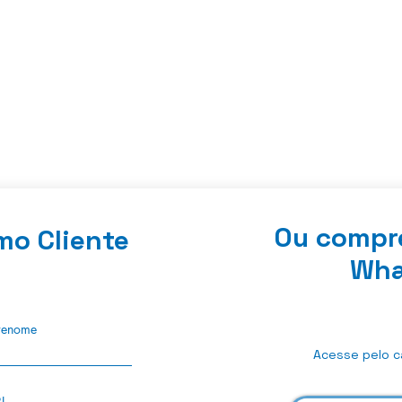
Ou compr
mo Cliente
Wha
renome
Acesse pelo ca
J