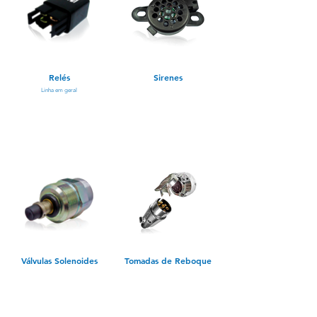
Relés
Sirenes
Linha em geral
Válvulas Solenoides
Tomadas de Reboque