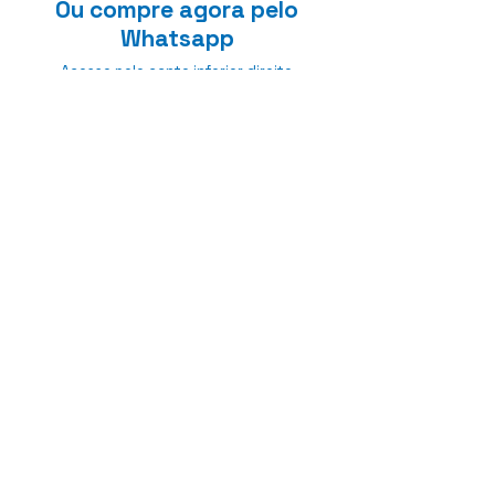
Ou compre agora pelo
Whatsapp
Acesse pelo canto inferior direito
Anterior
Próximo
Sobre
Termo de uso
Politica de Privacidade
Linhas